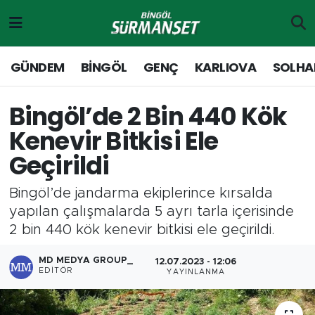
Gündem
Merkez Nöbetçi Eczaneler
GÜNDEM
BİNGÖL
GENÇ
KARLIOVA
SOLHA
Genç
Merkez Hava Durumu
Bingöl’de 2 Bin 440 Kök
Solhan
Merkez Trafik Yoğunluk Haritası
Kenevir Bitkisi Ele
Geçirildi
Karlıova
Süper Lig Puan Durumu ve Fikstür
Bingöl’de jandarma ekiplerince kırsalda
Adaklı-Kiğı
Tüm Manşetler
yapılan çalışmalarda 5 ayrı tarla içerisinde
2 bin 440 kök kenevir bitkisi ele geçirildi.
Yayladere-Yedisu
Son Dakika Haberleri
MD MEDYA GROUP_
12.07.2023 - 12:06
MD Prestij Dergisi
Haber Arşivi
EDITÖR
YAYINLANMA
Siyaset