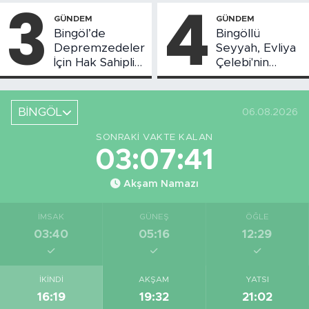
3
4
GÜNDEM
GÜNDEM
Bingöl’de
Bingöllü
Depremzedeler
Seyyah, Evliya
İçin Hak Sahipliği
Çelebi'nin
Askı Süreci
Bahsettiği
Başladı
Bingöl'deki O
Yeri
BİNGÖL
06.08.2026
Görüntüledi
SONRAKI VAKTE KALAN
03:07:40
Akşam Namazı
İMSAK
GÜNEŞ
ÖĞLE
03:40
05:16
12:29
İKINDI
AKŞAM
YATSI
16:19
19:32
21:02