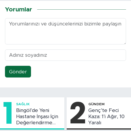
Yorumlar
Gönder
1
2
SAĞLIK
GÜNDEM
Bingöl’de Yeni
Genç’te Feci
Hastane İnşası İçin
Kaza: 1’i Ağır, 10
Değerlendirme
Yaralı
Toplantısı Yapıldı