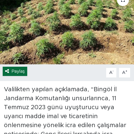
Spor
Yaşam
Sağlık
Eğitim
Paylaş
Ekonomi
-
+
A
A
Hava Durumu
Valilikten yapılan açıklamada, “Bingöl İl
Jandarma Komutanlığı unsurlarınca, 11
Tavz Der
Temmuz 2023 günü uyuşturucu veya
uyarıcı madde imal ve ticaretinin
Bingöl Kaza Haberleri
önlenmesine yönelik icra edilen çalışmalar