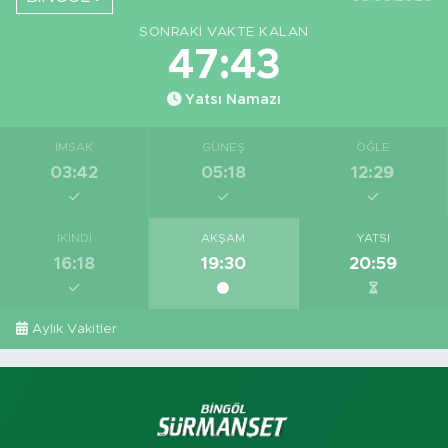
SONRAKI VAKTE KALAN
47:42
Yatsı Namazı
İMSAK
GÜNEŞ
ÖĞLE
03:42
05:18
12:29
İKINDI
AKŞAM
YATSI
16:18
19:30
20:59
Aylık Vakitler