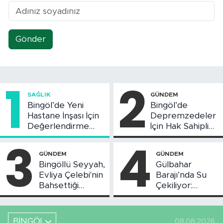
Gönder
1
2
SAĞLIK
GÜNDEM
Bingöl’de Yeni
Bingöl’de
Hastane İnşası İçin
Depremzedeler
Değerlendirme
İçin Hak Sahipliği
Toplantısı Yapıldı
Askı Süreci
3
4
Başladı
GÜNDEM
GÜNDEM
Bingöllü Seyyah,
Gülbahar
Evliya Çelebi'nin
Barajı’nda Su
Bahsettiği
Çekiliyor:
Bingöl'deki O
Piknikçi Sayısı
Yeri Görüntüledi
Azaldı
BİNGÖL
08.08.2026