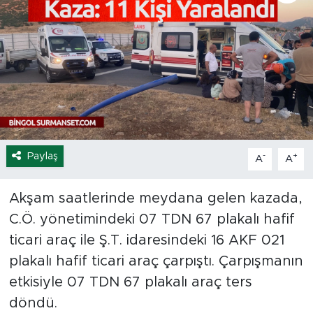
Spor
Yaşam
Sağlık
Eğitim
Paylaş
-
+
A
A
Ekonomi
Akşam saatlerinde meydana gelen kazada,
Hava Durumu
C.Ö. yönetimindeki 07 TDN 67 plakalı hafif
Tavz Der
ticari araç ile Ş.T. idaresindeki 16 AKF 021
plakalı hafif ticari araç çarpıştı. Çarpışmanın
Bingöl Kaza Haberleri
etkisiyle 07 TDN 67 plakalı araç ters
döndü.