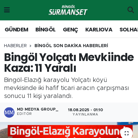
Gündem
Merkez Nöbetçi Eczaneler
GÜNDEM
BİNGÖL
GENÇ
KARLIOVA
SOLHA
Genç
Merkez Hava Durumu
HABERLER
BİNGÖL SON DAKİKA HABERLERİ
Bingöl Yolçatı Mevkiinde
Solhan
Merkez Trafik Yoğunluk Haritası
Kaza: 11 Yaralı
Karlıova
Süper Lig Puan Durumu ve Fikstür
Bingöl-Elazığ karayolu Yolçatı köyü
Adaklı-Kiğı
Tüm Manşetler
mevkisinde iki hafif ticari aracın çarpışması
sonucu 11 kişi yaralandı.
Yayladere-Yedisu
Son Dakika Haberleri
MD MEDYA GROUP_
18.08.2025 - 01:10
EDITÖR
YAYINLANMA
MD Prestij Dergisi
Haber Arşivi
Siyaset