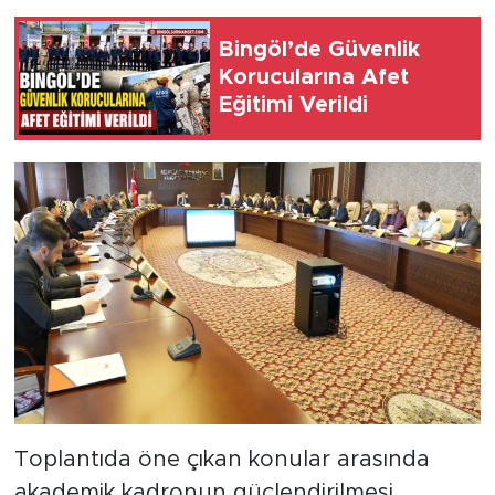
Bingöl’de Güvenlik
Korucularına Afet
Eğitimi Verildi
Toplantıda öne çıkan konular arasında
akademik kadronun güçlendirilmesi,