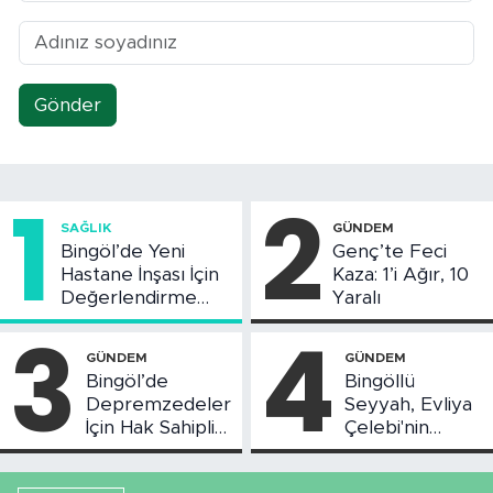
Gönder
1
2
SAĞLIK
GÜNDEM
Bingöl’de Yeni
Genç’te Feci
Hastane İnşası İçin
Kaza: 1’i Ağır, 10
Değerlendirme
Yaralı
Toplantısı Yapıldı
3
4
GÜNDEM
GÜNDEM
Bingöl’de
Bingöllü
Depremzedeler
Seyyah, Evliya
İçin Hak Sahipliği
Çelebi'nin
Askı Süreci
Bahsettiği
Başladı
Bingöl'deki O