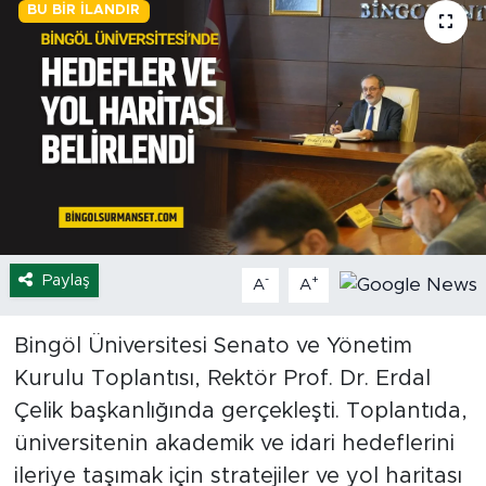
BU BIR İLANDIR
Spor
Yaşam
Sağlık
Eğitim
Ekonomi
Paylaş
-
+
A
A
Hava Durumu
Bingöl Üniversitesi Senato ve Yönetim
Tavz Der
Kurulu Toplantısı, Rektör Prof. Dr. Erdal
Çelik başkanlığında gerçekleşti. Toplantıda,
Bingöl Kaza Haberleri
üniversitenin akademik ve idari hedeflerini
ileriye taşımak için stratejiler ve yol haritası