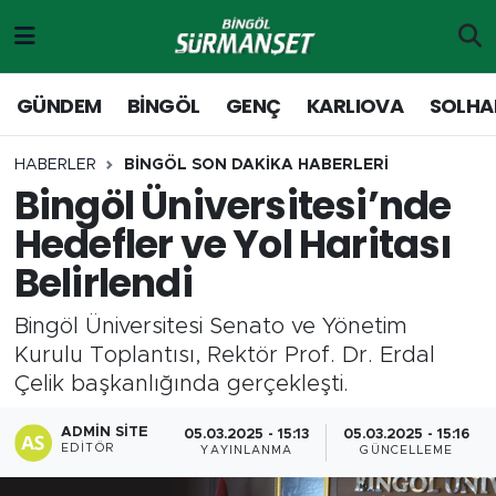
Gündem
Merkez Nöbetçi Eczaneler
GÜNDEM
BİNGÖL
GENÇ
KARLIOVA
SOLHA
Genç
Merkez Hava Durumu
HABERLER
BİNGÖL SON DAKİKA HABERLERİ
Bingöl Üniversitesi’nde
Solhan
Merkez Trafik Yoğunluk Haritası
Hedefler ve Yol Haritası
Karlıova
Süper Lig Puan Durumu ve Fikstür
Belirlendi
Adaklı-Kiğı
Tüm Manşetler
Bingöl Üniversitesi Senato ve Yönetim
Kurulu Toplantısı, Rektör Prof. Dr. Erdal
Yayladere-Yedisu
Son Dakika Haberleri
Çelik başkanlığında gerçekleşti.
MD Prestij Dergisi
Haber Arşivi
ADMIN SITE
05.03.2025 - 15:13
05.03.2025 - 15:16
EDITÖR
YAYINLANMA
GÜNCELLEME
Siyaset