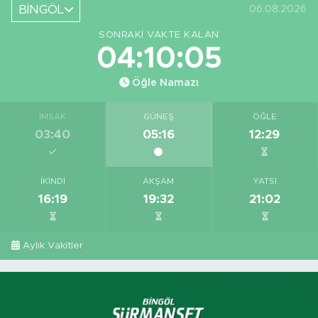
Yeri
BİNGÖL
06.08.2026
Görüntüledi
SONRAKI VAKTE KALAN
04:10:04
Öğle Namazı
İMSAK
GÜNEŞ
ÖĞLE
03:40
05:16
12:29
İKINDI
AKŞAM
YATSI
16:19
19:32
21:02
Aylık Vakitler