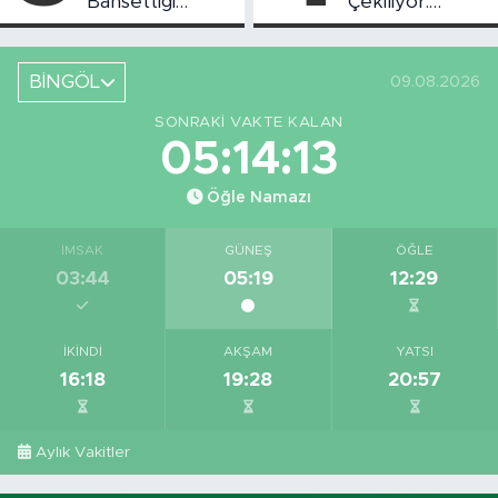
Bahsettiği
Çekiliyor:
Bingöl'deki O
Piknikçi Sayısı
Yeri Görüntüledi
Azaldı
BİNGÖL
09.08.2026
SONRAKI VAKTE KALAN
05:14:13
Öğle Namazı
İMSAK
GÜNEŞ
ÖĞLE
03:44
05:19
12:29
İKINDI
AKŞAM
YATSI
16:18
19:28
20:57
Aylık Vakitler