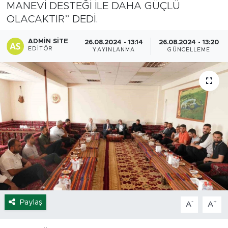
MANEVİ DESTEĞİ İLE DAHA GÜÇLÜ
Spor
OLACAKTIR” DEDİ.
ADMIN SITE
26.08.2024 - 13:14
26.08.2024 - 13:20
Yaşam
EDITÖR
YAYINLANMA
GÜNCELLEME
Sağlık
Eğitim
Ekonomi
Hava Durumu
Tavz Der
Bingöl Kaza Haberleri
Paylaş
-
+
A
A