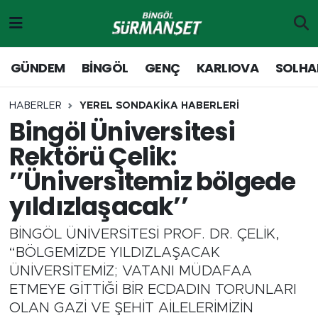
Gündem
Merkez Nöbetçi Eczaneler
GÜNDEM
BİNGÖL
GENÇ
KARLIOVA
SOLHA
Genç
Merkez Hava Durumu
HABERLER
YEREL SONDAKİKA HABERLERİ
Bingöl Üniversitesi
Solhan
Merkez Trafik Yoğunluk Haritası
Rektörü Çelik:
Karlıova
Süper Lig Puan Durumu ve Fikstür
’’Üniversitemiz bölgede
yıldızlaşacak’’
Adaklı-Kiğı
Tüm Manşetler
BİNGÖL ÜNİVERSİTESİ PROF. DR. ÇELİK,
Yayladere-Yedisu
Son Dakika Haberleri
“BÖLGEMİZDE YILDIZLAŞACAK
ÜNİVERSİTEMİZ; VATANI MÜDAFAA
MD Prestij Dergisi
Haber Arşivi
ETMEYE GİTTİĞİ BİR ECDADIN TORUNLARI
OLAN GAZİ VE ŞEHİT AİLELERİMİZİN
Siyaset