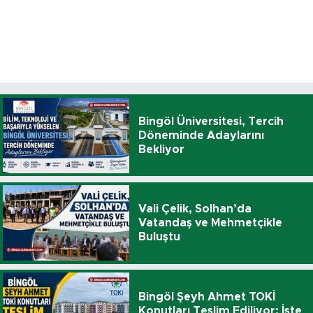
Bingöl Üniversitesi, Tercih
Döneminde Adaylarını
Bekliyor
Vali Çelik, Solhan’da
Vatandaş ve Mehmetçikle
Buluştu
Bingöl Şeyh Ahmet TOKİ
Konutları Teslim Ediliyor: İşte