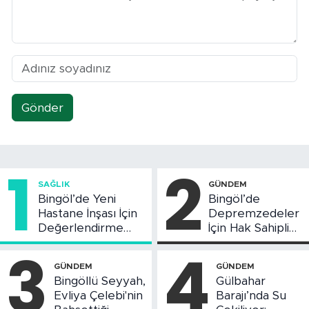
Gönder
1
2
SAĞLIK
GÜNDEM
Bingöl’de Yeni
Bingöl’de
Hastane İnşası İçin
Depremzedeler
Değerlendirme
İçin Hak Sahipliği
Toplantısı Yapıldı
Askı Süreci
3
4
Başladı
GÜNDEM
GÜNDEM
Bingöllü Seyyah,
Gülbahar
Evliya Çelebi'nin
Barajı’nda Su