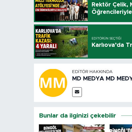
Rektör Çelik, 
Öğrencileriyl
EDITÖRÜN SEÇTIĞI
Karlıova’da Tr
EDITÖR HAKKINDA
MD MEDYA MD MED
Bunlar da ilginizi çekebilir