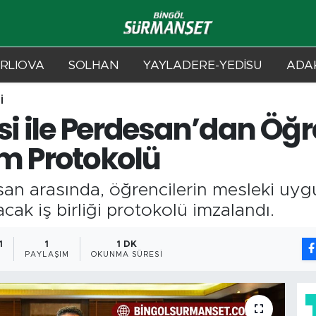
RLIOVA
SOLHAN
YAYLADERE-YEDİSU
ADAK
İ
si ile Perdesan’dan Öğr
m Protokolü
esan arasında, öğrencilerin mesleki uyg
cak iş birliği protokolü imzalandı.
1
1
1 DK
PAYLAŞIM
OKUNMA SÜRESI