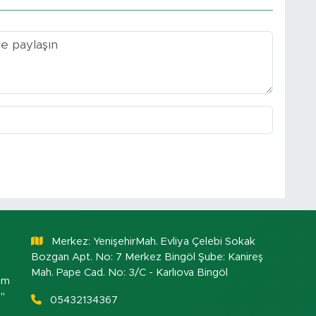
Merkez: YenişehirMah. Evliya Çelebi Sokak
Bozgan Apt. No: 7 Merkez Bingöl Şube: Kanireş
Mah. Pape Cad. No: 3/C - Karlıova Bingöl
om
."
05432134367