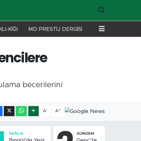
LI-KİĞI
MD PRESTİJ DERGİSİ
encilere
ulama becerilerini
-
+
A
A
SAĞLIK
GÜNDEM
Bingöl’de Yeni
Genç’te