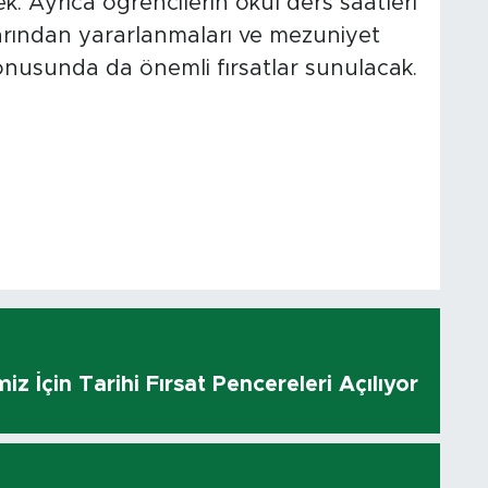
 Ayrıca öğrencilerin okul ders saatleri
arından yararlanmaları ve mezuniyet
onusunda da önemli fırsatlar sunulacak.
z İçin Tarihi Fırsat Pencereleri Açılıyor