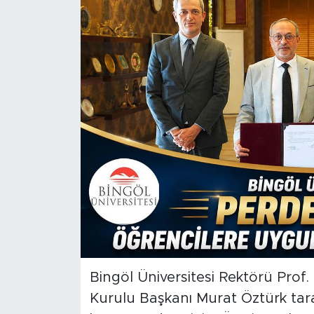
Spor
Yaşam
Sağlık
Eğitim
Ekonomi
Hava Durumu
Tavz Der
Bingöl Kaza Haberleri
Bingöl Üniversitesi Rektörü Prof.
Kurulu Başkanı Murat Öztürk tar