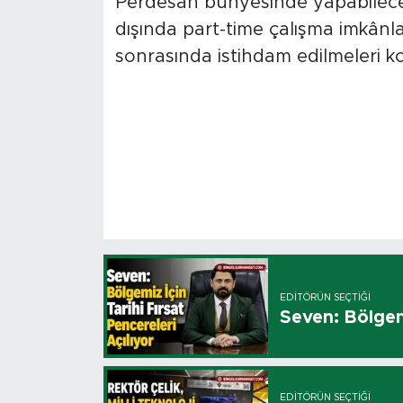
Perdesan bünyesinde yapabilecek.
dışında part-time çalışma imkânl
sonrasında istihdam edilmeleri k
EDITÖRÜN SEÇTIĞI
Seven: Bölgemi
EDITÖRÜN SEÇTIĞI