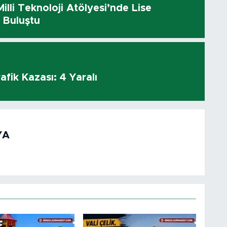
Milli Teknoloji Atölyesi’nde Lise
e Buluştu
afik Kazası: 4 Yaralı
YA