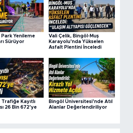
 Park Yenileme
Vali Çelik, Bingöl-Muş
rı Sürüyor
Karayolu’nda Yükselen
Asfalt Plentini İnceledi
 Trafiğe Kayıtlı
Bingöl Üniversitesi’nde Atıl
sı 26 Bin 672’ye
Alanlar Değerlendiriliyor