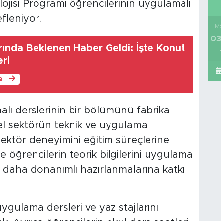
jisi Programı öğrencilerinin uygulamalı
fleniyor.
İM
03
ında Beklenen Haber Geldi: İşte Konut
eri
le
alı derslerinin bir bölümünü fabrika
el sektörün teknik ve uygulama
sektör deneyimini eğitim süreçlerine
 öğrencilerin teorik bilgilerini uygulama
na daha donanımlı hazırlanmalarına katkı
uygulama dersleri ve yaz stajlarını