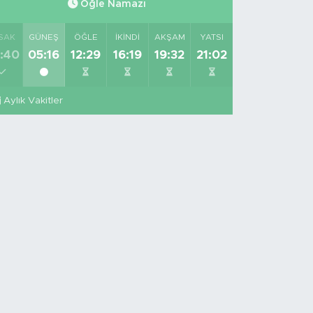
Öğle Namazı
SAK
GÜNEŞ
ÖĞLE
İKINDI
AKŞAM
YATSI
:40
05:16
12:29
16:19
19:32
21:02
Aylık Vakitler