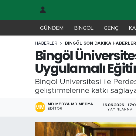
Gündem
Merkez Nöbetçi Eczaneler
GÜNDEM
BİNGÖL
GENÇ
KA
Genç
Merkez Hava Durumu
HABERLER
BİNGÖL SON DAKİKA HABERLER
Bingöl Üniversite
Solhan
Merkez Trafik Yoğunluk Haritası
Uygulamalı Eğiti
Karlıova
Süper Lig Puan Durumu ve Fikstür
Bingöl Üniversitesi ile Perd
Adaklı-Kiğı
Tüm Manşetler
geliştirmelerine katkı sağlaya
Yayladere-Yedisu
Son Dakika Haberleri
MD MEDYA MD MEDYA
16.06.2026 - 17:0
EDITÖR
YAYINLANMA
MD Prestij Dergisi
Haber Arşivi
Siyaset