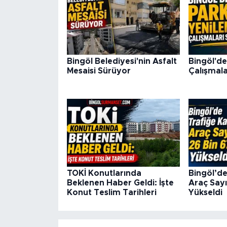
Bingöl Belediyesi'nin Asfalt
Bingöl'de
Mesaisi Sürüyor
Çalışmala
TOKİ Konutlarında
Bingöl’de
Beklenen Haber Geldi: İşte
Araç Sayı
Konut Teslim Tarihleri
Yükseldi