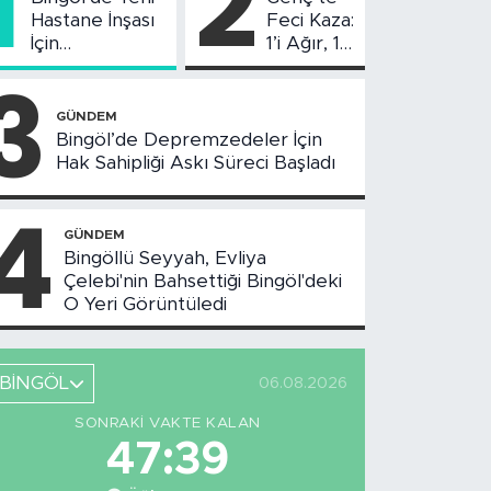
1
2
Hastane İnşası
Feci Kaza:
İçin
1’i Ağır, 10
Değerlendirme
Yaralı
3
Toplantısı
Yapıldı
GÜNDEM
Bingöl’de Depremzedeler İçin
Hak Sahipliği Askı Süreci Başladı
4
GÜNDEM
Bingöllü Seyyah, Evliya
Çelebi'nin Bahsettiği Bingöl'deki
O Yeri Görüntüledi
BİNGÖL
06.08.2026
SONRAKI VAKTE KALAN
47:38