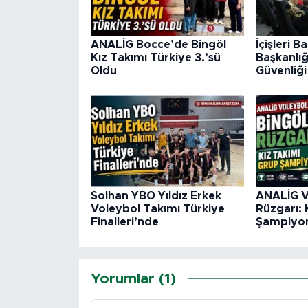
ANALİG Bocce’de Bingöl
İçişleri B
Kız Takımı Türkiye 3.’sü
Başkanlı
Oldu
Güvenliği
Solhan YBO Yıldız Erkek
ANALİG V
Voleybol Takımı Türkiye
Rüzgarı: 
Finalleri’nde
Şampiyo
Yorumlar (1)