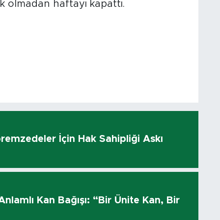
ik olmadan haftayı kapattı.
remzedeler İçin Hak Sahipliği Askı
ı
 Anlamlı Kan Bağışı: “Bir Ünite Kan, Bir