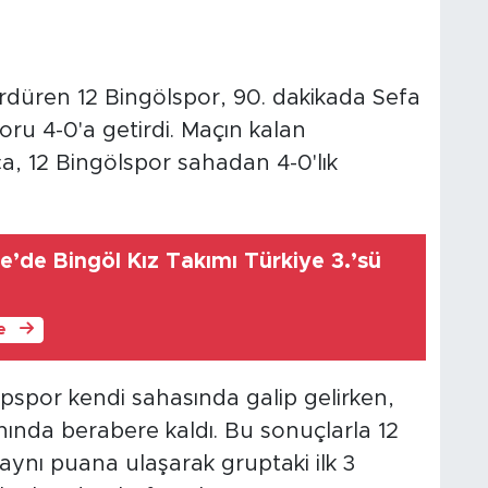
ürdüren 12 Bingölspor, 90. dakikada Sefa
koru 4-0'a getirdi. Maçın kalan
a, 12 Bingölspor sahadan 4-0'lık
’de Bingöl Kız Takımı Türkiye 3.’sü
le
pspor kendi sahasında galip gelirken,
ında berabere kaldı. Bu sonuçlarla 12
 aynı puana ulaşarak gruptaki ilk 3