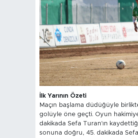
İlk Yarının Özeti
Maçın başlama düdüğüyle birlikte 1
golüyle öne geçti. Oyun hakimiyet
dakikada Sefa Turan'ın kaydettiği g
sonuna doğru, 45. dakikada Sefa 