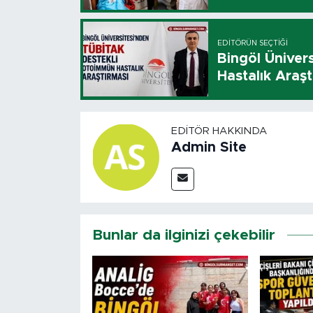
EDITÖRÜN SEÇTIĞI
Bingöl Üniver
Hastalık Araşt
EDITÖR HAKKINDA
Admin Site
Bunlar da ilginizi çekebilir