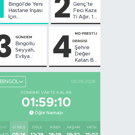
1
2
Bingöl’de Yeni
Genç’te
Hastane İnşası
Feci Kaza:
İçin
1’i Ağır, 10
Değerlendirme
Yaralı
3
4
Toplantısı
MD PRESTİJ
Yapıldı
GÜNDEM
DERGİSİ
Bingöllü
Şehre
Seyyah,
Değer
Evliya
Katan Bir
Çelebi'nin
Birikim:
Bahsettiği
Burhan
Bingöl'deki
Arıkız
O Yeri
BİNGÖL
06.08.2026
Görüntüledi
SONRAKI VAKTE KALAN
01:59:09
Öğle Namazı
SAK
GÜNEŞ
ÖĞLE
İKINDI
AKŞAM
YATSI
:40
05:16
12:29
16:19
19:32
21:02