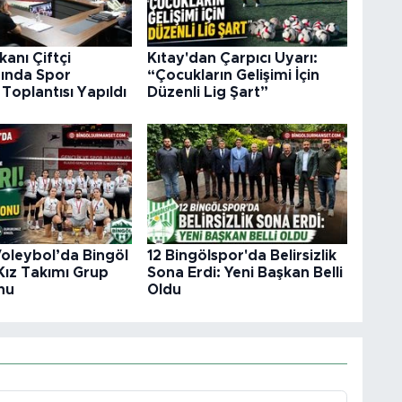
akanı Çiftçi
Kıtay'dan Çarpıcı Uyarı:
ğında Spor
“Çocukların Gelişimi İçin
 Toplantısı Yapıldı
Düzenli Lig Şart”
oleybol’da Bingöl
12 Bingölspor'da Belirsizlik
Kız Takımı Grup
Sona Erdi: Yeni Başkan Belli
nu
Oldu