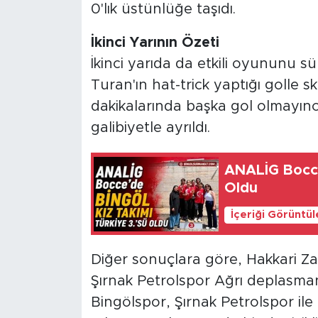
0'lık üstünlüğe taşıdı.
İkinci Yarının Özeti
İkinci yarıda da etkili oyununu s
Turan'ın hat-trick yaptığı golle s
dakikalarında başka gol olmayınc
galibiyetle ayrıldı.
ANALİG Bocce
Oldu
İçeriği Görüntü
Diğer sonuçlara göre, Hakkari Za
Şırnak Petrolspor Ağrı deplasman
Bingölspor, Şırnak Petrolspor ile