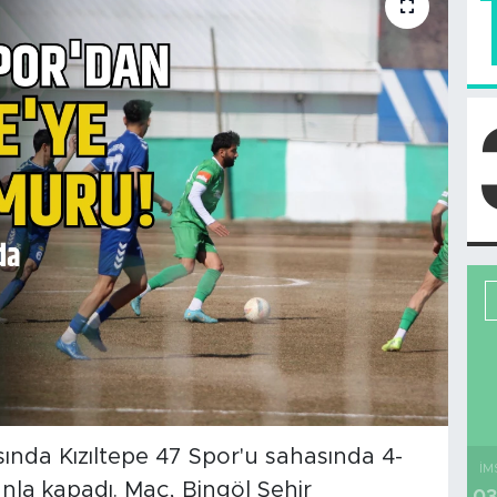
sında Kızıltepe 47 Spor'u sahasında 4-
İM
anla kapadı. Maç, Bingöl Şehir
03