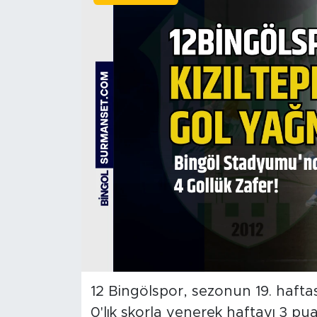
Spor
Yaşam
Sağlık
Eğitim
Ekonomi
Hava Durumu
Tavz Der
Bingöl Kaza Haberleri
12 Bingölspor, sezonun 19. hafta
0'lık skorla yenerek haftayı 3 pu