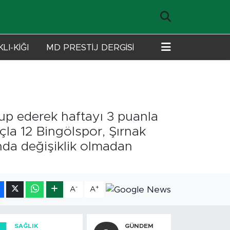
LI-KİĞI
MD PRESTİJ DERGİSİ
up ederek haftayı 3 puanla
çla 12 Bingölspor, Şırnak
ında değişiklik olmadan
-
+
A
A
SAĞLIK
GÜNDEM