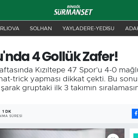
RLIOVA
SOLHAN
YAYLADERE-YEDİSU
ADAK
nda 4 Gollük Zafer!
aftasında Kızıltepe 47 Spor'u 4-0 mağl
hat-trick yapması dikkat çekti. Bu sonu
aşarak gruptaki ilk 3 takımın sıralamas
1 DK
NMA SÜRESI