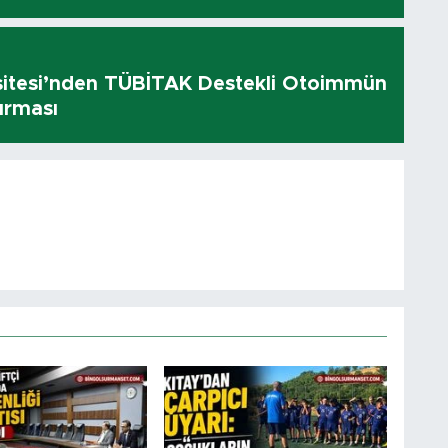
sitesi’nden TÜBİTAK Destekli Otoimmün
ırması