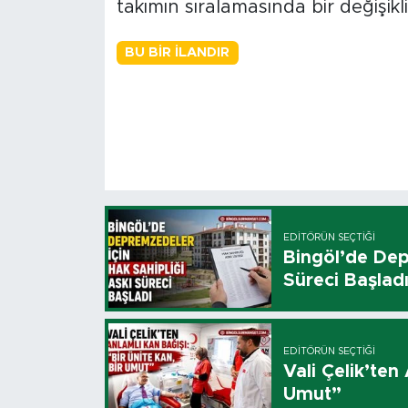
takımın sıralamasında bir değişikl
BU BIR İLANDIR
EDITÖRÜN SEÇTIĞI
Bingöl’de Dep
Süreci Başlad
EDITÖRÜN SEÇTIĞI
Vali Çelik’ten
Umut”