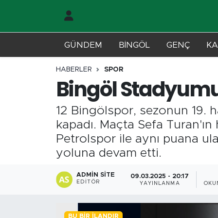
Gündem
Merkez Nöbetçi Eczaneler
GÜNDEM
BİNGÖL
GENÇ
KA
Genç
Merkez Hava Durumu
HABERLER
SPOR
Bingöl Stadyumu'
Solhan
Merkez Trafik Yoğunluk Haritası
12 Bingölspor, sezonun 19. h
Karlıova
Süper Lig Puan Durumu ve Fikstür
kapadı. Maçta Sefa Turan'ın 
Adaklı-Kiğı
Tüm Manşetler
Petrolspor ile aynı puana ul
yoluna devam etti.
Yayladere-Yedisu
Son Dakika Haberleri
ADMIN SITE
09.03.2025 - 20:17
EDITÖR
YAYINLANMA
OKU
MD Prestij Dergisi
Haber Arşivi
Siyaset
BU BIR İLANDIR