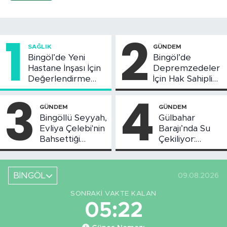
1
2
SAĞLIK
GÜNDEM
Bingöl’de Yeni
Bingöl’de
Hastane İnşası İçin
Depremzedeler
Değerlendirme
İçin Hak Sahipliği
Toplantısı Yapıldı
Askı Süreci
3
4
Başladı
GÜNDEM
GÜNDEM
Bingöllü Seyyah,
Gülbahar
Evliya Çelebi'nin
Barajı’nda Su
Bahsettiği
Çekiliyor:
Bingöl'deki O
Piknikçi Sayısı
Yeri Görüntüledi
Azaldı
BİNGÖL
09.08.2026
SONRAKI VAKTE KALAN
05:21