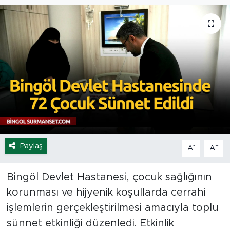
Spor
Yaşam
Sağlık
Eğitim
Ekonomi
Paylaş
-
+
A
A
Hava Durumu
Tavz Der
Bingöl Devlet Hastanesi, çocuk sağlığının
korunması ve hijyenik koşullarda cerrahi
Bingöl Kaza Haberleri
işlemlerin gerçekleştirilmesi amacıyla toplu
sünnet etkinliği düzenledi. Etkinlik