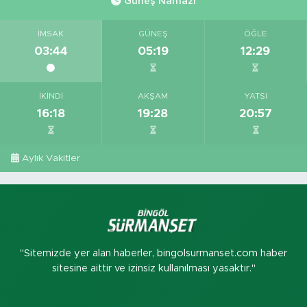
Güneş Namazı
İMSAK
GÜNEŞ
ÖĞLE
03:44
05:19
12:29
İKINDI
AKŞAM
YATSI
16:18
19:28
20:57
Aylık Vakitler
"Sitemizde yer alan haberler, bingolsurmanset.com haber
sitesine aittir ve izinsiz kullanılması yasaktır."