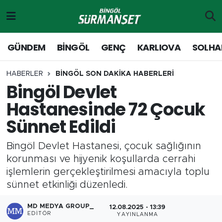
Gündem
Merkez Nöbetçi Eczaneler
GÜNDEM
BİNGÖL
GENÇ
KARLIOVA
SOLHA
Genç
Merkez Hava Durumu
HABERLER
BİNGÖL SON DAKİKA HABERLERİ
Bingöl Devlet
Solhan
Merkez Trafik Yoğunluk Haritası
Hastanesinde 72 Çocuk
Karlıova
Süper Lig Puan Durumu ve Fikstür
Sünnet Edildi
Adaklı-Kiğı
Tüm Manşetler
Bingöl Devlet Hastanesi, çocuk sağlığının
korunması ve hijyenik koşullarda cerrahi
Yayladere-Yedisu
Son Dakika Haberleri
işlemlerin gerçekleştirilmesi amacıyla toplu
sünnet etkinliği düzenledi.
MD Prestij Dergisi
Haber Arşivi
MD MEDYA GROUP_
12.08.2025 - 13:39
Siyaset
EDITÖR
YAYINLANMA