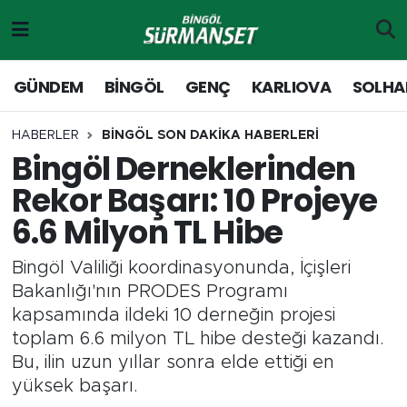
Gündem
Merkez Nöbetçi Eczaneler
GÜNDEM
BİNGÖL
GENÇ
KARLIOVA
SOLHA
Genç
Merkez Hava Durumu
HABERLER
BİNGÖL SON DAKİKA HABERLERİ
Bingöl Derneklerinden
Solhan
Merkez Trafik Yoğunluk Haritası
Rekor Başarı: 10 Projeye
Karlıova
Süper Lig Puan Durumu ve Fikstür
6.6 Milyon TL Hibe
Adaklı-Kiğı
Tüm Manşetler
Bingöl Valiliği koordinasyonunda, İçişleri
Bakanlığı'nın PRODES Programı
Yayladere-Yedisu
Son Dakika Haberleri
kapsamında ildeki 10 derneğin projesi
toplam 6.6 milyon TL hibe desteği kazandı.
MD Prestij Dergisi
Haber Arşivi
Bu, ilin uzun yıllar sonra elde ettiği en
yüksek başarı.
Siyaset