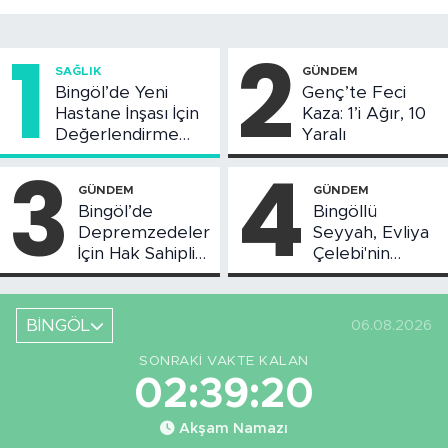
1
2
SAĞLIK
GÜNDEM
Bingöl’de Yeni
Genç’te Feci
Hastane İnşası İçin
Kaza: 1’i Ağır, 10
Değerlendirme
Yaralı
Toplantısı Yapıldı
3
4
GÜNDEM
GÜNDEM
Bingöl’de
Bingöllü
Depremzedeler
Seyyah, Evliya
İçin Hak Sahipliği
Çelebi'nin
Askı Süreci
Bahsettiği
Başladı
Bingöl'deki O
Yeri
BİNGÖL
06.08.2026
Görüntüledi
SONRAKI VAKTE KALAN
02:39:19
Akşam Namazı