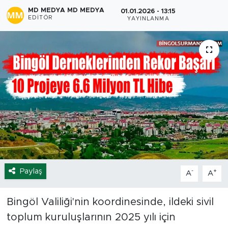
MD MEDYA MD MEDYA
01.01.2026 - 13:15
Spor
EDITÖR
YAYINLANMA
Yaşam
Sağlık
Eğitim
Ekonomi
Hava Durumu
Paylaş
-
+
A
A
Tavz Der
Bingöl Kaza Haberleri
Bingöl Valiliği'nin koordinesinde, ildeki sivil
toplum kuruluşlarının 2025 yılı için