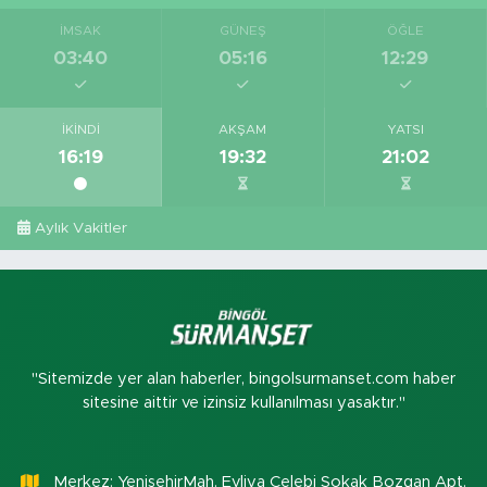
İMSAK
GÜNEŞ
ÖĞLE
03:40
05:16
12:29
İKINDI
AKŞAM
YATSI
16:19
19:32
21:02
Aylık Vakitler
"Sitemizde yer alan haberler, bingolsurmanset.com haber
sitesine aittir ve izinsiz kullanılması yasaktır."
Merkez: YenişehirMah. Evliya Çelebi Sokak Bozgan Apt.