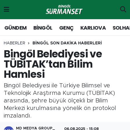
Gündem
Merkez Nöbetçi Eczaneler
GÜNDEM
BİNGÖL
GENÇ
KARLIOVA
SOLHA
Genç
Merkez Hava Durumu
HABERLER
BİNGÖL SON DAKİKA HABERLERİ
Bingöl Belediyesi ve
Solhan
Merkez Trafik Yoğunluk Haritası
TÜBİTAK’tan Bilim
Karlıova
Süper Lig Puan Durumu ve Fikstür
Hamlesi
Adaklı-Kiğı
Tüm Manşetler
Bingöl Belediyesi ile Türkiye Bilimsel ve
Teknolojik Araştırma Kurumu (TÜBİTAK)
Yayladere-Yedisu
Son Dakika Haberleri
arasında, şehre büyük ölçekli bir Bilim
Merkezi kurulmasına yönelik ön protokol
MD Prestij Dergisi
Haber Arşivi
imzalandı.
Siyaset
MD MEDYA GROUP_
06.08.2025 - 15:08