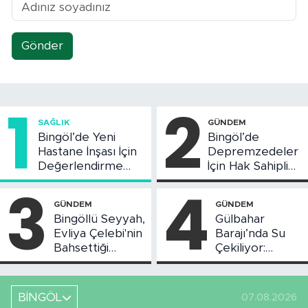
Gönder
1
2
SAĞLIK
GÜNDEM
Bingöl’de Yeni
Bingöl’de
Hastane İnşası İçin
Depremzedeler
Değerlendirme
İçin Hak Sahipliği
Toplantısı Yapıldı
Askı Süreci
3
4
Başladı
GÜNDEM
GÜNDEM
Bingöllü Seyyah,
Gülbahar
Evliya Çelebi'nin
Barajı’nda Su
Bahsettiği
Çekiliyor:
Bingöl'deki O
Piknikçi Sayısı
Yeri Görüntüledi
Azaldı
BİNGÖL
07.08.2026