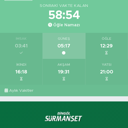
SONRAKI VAKTE KALAN
58:53
Öğle Namazı
İMSAK
GÜNEŞ
ÖĞLE
03:41
05:17
12:29
İKINDI
AKŞAM
YATSI
16:18
19:31
21:00
Aylık Vakitler