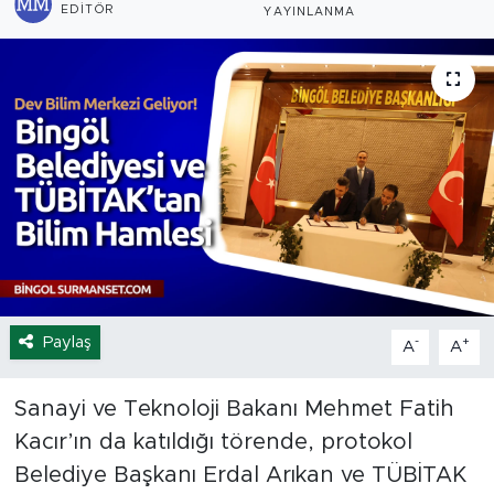
EDITÖR
YAYINLANMA
Spor
Yaşam
Sağlık
Eğitim
Ekonomi
Hava Durumu
Paylaş
-
+
A
A
Tavz Der
Sanayi ve Teknoloji Bakanı Mehmet Fatih
Bingöl Kaza Haberleri
Kacır’ın da katıldığı törende, protokol
Belediye Başkanı Erdal Arıkan ve TÜBİTAK