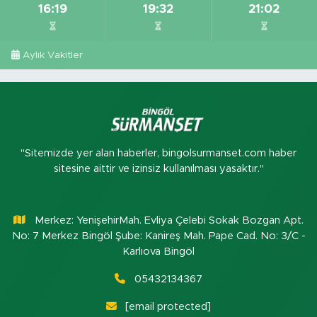
16:19
19:32
21:02
Aylık Vakitler
"Sitemizde yer alan haberler, bingolsurmanset.com haber
sitesine aittir ve izinsiz kullanılması yasaktır."
Merkez: YenişehirMah. Evliya Çelebi Sokak Bozgan Apt.
No: 7 Merkez Bingöl Şube: Kanireş Mah. Pape Cad. No: 3/C -
Karlıova Bingöl
05432134367
[email protected]