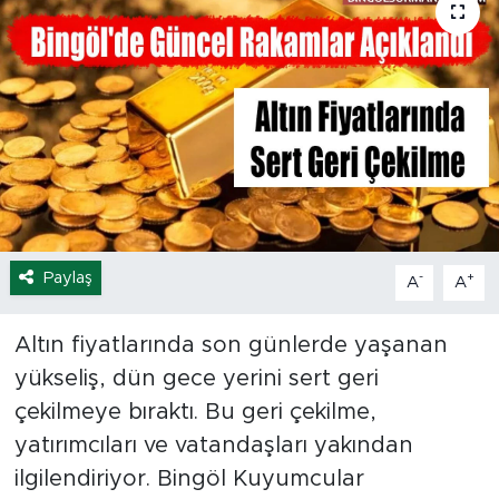
Spor
Yaşam
Sağlık
Eğitim
Ekonomi
Paylaş
-
+
A
A
Hava Durumu
Altın fiyatlarında son günlerde yaşanan
yükseliş, dün gece yerini sert geri
Tavz Der
çekilmeye bıraktı. Bu geri çekilme,
Bingöl Kaza Haberleri
yatırımcıları ve vatandaşları yakından
ilgilendiriyor. Bingöl Kuyumcular