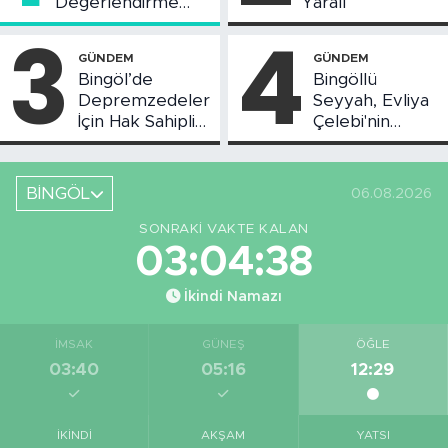
Değerlendirme
Yaralı
Toplantısı Yapıldı
3
4
GÜNDEM
GÜNDEM
Bingöl’de
Bingöllü
Depremzedeler
Seyyah, Evliya
İçin Hak Sahipliği
Çelebi'nin
Askı Süreci
Bahsettiği
Başladı
Bingöl'deki O
Yeri
BİNGÖL
06.08.2026
Görüntüledi
SONRAKI VAKTE KALAN
03:04:37
İkindi Namazı
İMSAK
GÜNEŞ
ÖĞLE
03:40
05:16
12:29
İKINDI
AKŞAM
YATSI