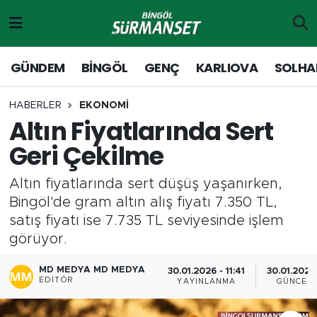
Gündem
Merkez Nöbetçi Eczaneler
GÜNDEM
BİNGÖL
GENÇ
KARLIOVA
SOLHA
Genç
Merkez Hava Durumu
HABERLER
EKONOMİ
Altın Fiyatlarında Sert
Solhan
Merkez Trafik Yoğunluk Haritası
Geri Çekilme
Karlıova
Süper Lig Puan Durumu ve Fikstür
Altın fiyatlarında sert düşüş yaşanırken,
Adaklı-Kiğı
Tüm Manşetler
Bingöl'de gram altın alış fiyatı 7.350 TL,
satış fiyatı ise 7.735 TL seviyesinde işlem
Yayladere-Yedisu
Son Dakika Haberleri
görüyor.
MD Prestij Dergisi
Haber Arşivi
MD MEDYA MD MEDYA
30.01.2026 - 11:41
30.01.2026 
EDITÖR
YAYINLANMA
GÜNCEL
Siyaset