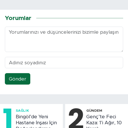
Yorumlar
Gönder
1
2
SAĞLIK
GÜNDEM
Bingöl’de Yeni
Genç’te Feci
Hastane İnşası İçin
Kaza: 1’i Ağır, 10