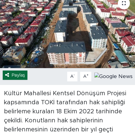
Spor
Yaşam
Sağlık
Eğitim
Ekonomi
Paylaş
-
+
A
A
Hava Durumu
Kültür Mahallesi Kentsel Dönüşüm Projesi
kapsamında TOKİ tarafından hak sahipliği
Tavz Der
belirleme kuraları 18 Ekim 2022 tarihinde
Bingöl Kaza Haberleri
çekildi. Konutların hak sahiplerinin
belirlenmesinin üzerinden bir yıl geçti