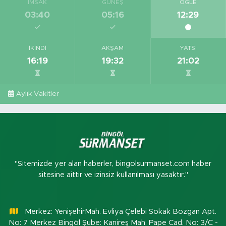
İMSAK
GÜNEŞ
ÖĞLE
03:40
05:16
12:29
İKINDI
AKŞAM
YATSI
16:19
19:32
21:02
Aylık Vakitler
"Sitemizde yer alan haberler, bingolsurmanset.com haber
sitesine aittir ve izinsiz kullanılması yasaktır."
Merkez: YenişehirMah. Evliya Çelebi Sokak Bozgan Apt.
No: 7 Merkez Bingöl Şube: Kanireş Mah. Pape Cad. No: 3/C -