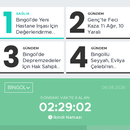
1
2
SAĞLIK
GÜNDEM
Bingöl’de Yeni
Genç’te Feci
Hastane İnşası İçin
Kaza: 1’i Ağır, 10
Değerlendirme
Yaralı
Toplantısı Yapıldı
3
4
GÜNDEM
GÜNDEM
Bingöl’de
Bingöllü
Depremzedeler
Seyyah, Evliya
İçin Hak Sahipliği
Çelebi'nin
Askı Süreci
Bahsettiği
Başladı
Bingöl'deki O
Yeri
BİNGÖL
06.08.2026
Görüntüledi
SONRAKI VAKTE KALAN
02:29:01
İkindi Namazı