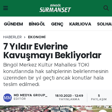
Gündem
Merkez Nöbetçi Eczaneler
GÜNDEM
BİNGÖL
GENÇ
KARLIOVA
SOLHA
Genç
Merkez Hava Durumu
HABERLER
EKONOMİ
7 Yıldır Evlerine
Solhan
Merkez Trafik Yoğunluk Haritası
Kavuşmayı Bekliyorlar
Karlıova
Süper Lig Puan Durumu ve Fikstür
Bingöl Merkez Kültür Mahallesi TOKİ
Adaklı-Kiğı
Tüm Manşetler
konutlarında hak sahiplerinin belirlenmesinin
üzerinden bir yıl geçti ancak konutlar hala
Yayladere-Yedisu
Son Dakika Haberleri
teslim edilmedi.
MD Prestij Dergisi
Haber Arşivi
MD MEDYA GROUP_
18.10.2023 - 12:49
5
EDITÖR
YAYINLANMA
PAYLAŞIM
Siyaset