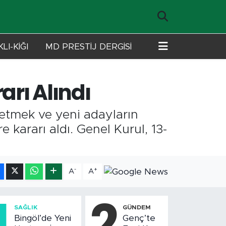
LI-KİĞI
MD PRESTİJ DERGİSİ
rı Alındı
etmek ve yeni adayların
kararı aldı. Genel Kurul, 13-
-
+
A
A
1
2
SAĞLIK
GÜNDEM
Bingöl’de Yeni
Genç’te