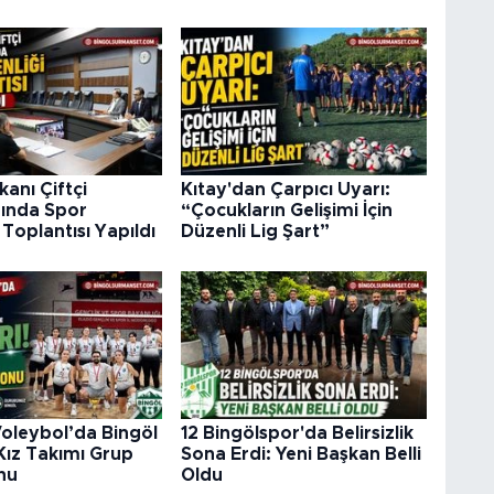
akanı Çiftçi
Kıtay'dan Çarpıcı Uyarı:
ğında Spor
“Çocukların Gelişimi İçin
 Toplantısı Yapıldı
Düzenli Lig Şart”
oleybol’da Bingöl
12 Bingölspor'da Belirsizlik
Kız Takımı Grup
Sona Erdi: Yeni Başkan Belli
nu
Oldu