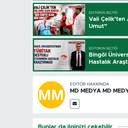
EDITÖRÜN SEÇTIĞI
Vali Çelik’ten
Umut”
EDITÖRÜN SEÇTIĞI
Bingöl Üniver
Hastalık Araşt
EDITÖR HAKKINDA
MD MEDYA MD MED
Bunlar da ilginizi çekebilir