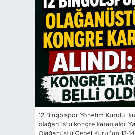
Spor
Yaşam
Sağlık
Eğitim
Ekonomi
Hava Durumu
Tavz Der
12 Bingölspor Yönetim Kurulu, 
Bingöl Kaza Haberleri
olağanüstü kongre kararı aldı. 
Olağanüstü Genel Kurul’un 13-14