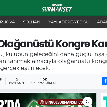
RLIOVA
SOLHAN
YAYLADERE-YEDİSU
ADAK
 Olağanüstü Kongre Kara
u, kulübün geleceğini daha güçlü inşa 
an tanımak amacıyla olağanüstü kongre 
gerçekleştirilecek.
08
2
1 DK
PAYLAŞIM
OKUNMA SÜRESI