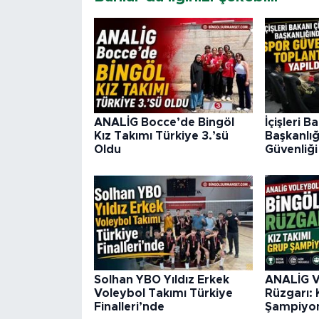
ANALİG Bocce’de Bingöl
İçişleri B
Kız Takımı Türkiye 3.’sü
Başkanlı
Oldu
Güvenliği
Solhan YBO Yıldız Erkek
ANALİG V
Voleybol Takımı Türkiye
Rüzgarı: 
Finalleri’nde
Şampiyo