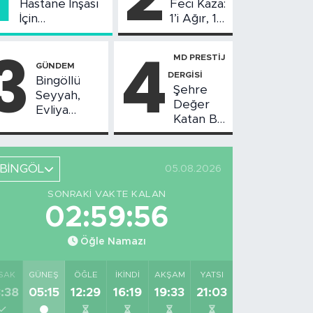
Hastane İnşası
Feci Kaza:
İçin
1’i Ağır, 10
Değerlendirme
Yaralı
3
4
Toplantısı
MD PRESTİJ
Yapıldı
GÜNDEM
DERGİSİ
Bingöllü
Şehre
Seyyah,
Değer
Evliya
Katan Bir
Çelebi'nin
Birikim:
Bahsettiği
Burhan
Bingöl'deki
Arıkız
O Yeri
BİNGÖL
05.08.2026
Görüntüledi
SONRAKI VAKTE KALAN
02:59:55
Öğle Namazı
SAK
GÜNEŞ
ÖĞLE
İKINDI
AKŞAM
YATSI
:38
05:15
12:29
16:19
19:33
21:03