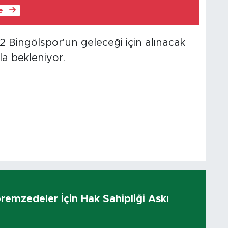
le
2 Bingölspor'un geleceği için alınacak
la bekleniyor.
remzedeler İçin Hak Sahipliği Askı
ı