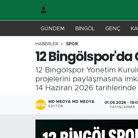
Gündem
Merkez Nöbetçi Eczaneler
GÜNDEM
BİNGÖL
GENÇ
KA
Genç
Merkez Hava Durumu
HABERLER
SPOR
12 Bingölspor'da
Solhan
Merkez Trafik Yoğunluk Haritası
12 Bingölspor Yönetim Kurul
Karlıova
Süper Lig Puan Durumu ve Fikstür
projelerini paylaşmasına imk
Adaklı-Kiğı
Tüm Manşetler
14 Haziran 2026 tarihlerinde 
Yayladere-Yedisu
Son Dakika Haberleri
MD MEDYA MD MEDYA
01.06.2026 - 18:
EDITÖR
YAYINLANMA
MD Prestij Dergisi
Haber Arşivi
Siyaset