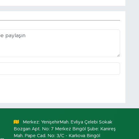
Merkez: YenişehirMah. Evliya Çelebi Sokak
Bozgan Apt. No: 7 Merkez Bingöl Şube: Kanireş
Mah. Pape Cad. No: 3/C - Karlıova Bingöl