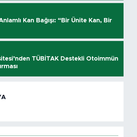
 Anlamlı Kan Bağışı: “Bir Ünite Kan, Bir
sitesi’nden TÜBİTAK Destekli Otoimmün
ırması
YA