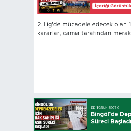
İçeriği Görüntü
2. Lig'de mücadele edecek olan 1
kararlar, camia tarafından merak
EDITÖRÜN SEÇTIĞI
Bingöl’de Dep
Süreci Başlad